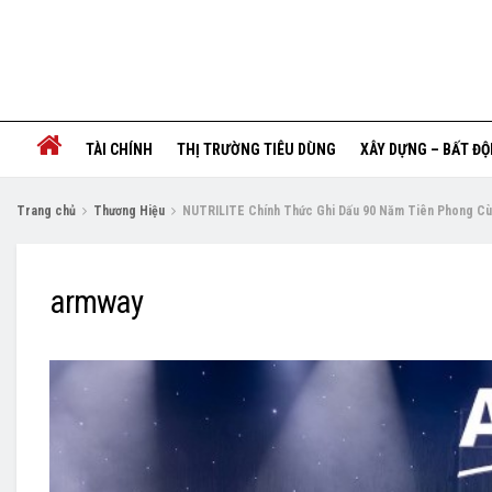
TÀI CHÍNH
THỊ TRƯỜNG TIÊU DÙNG
XÂY DỰNG – BẤT Đ
Trang chủ
Thương Hiệu
NUTRILITE Chính Thức Ghi Dấu 90 Năm Tiên Phong 
armway