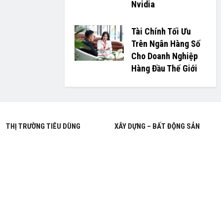
Nvidia
Tài Chính Tối Ưu
Trên Ngân Hàng Số
Cho Doanh Nghiệp
Hàng Đầu Thế Giới
THỊ TRƯỜNG TIÊU DÙNG
XÂY DỰNG – BẤT ĐỘNG SẢN
THỜI TRANG – LÀM ĐẸP
XE – CÔNG NGHỆ
THƯƠNG HIỆU
XEM NHIỀU
VĂN HÓA – GIÁO DỤC
Y TẾ – SỨC KHỎE