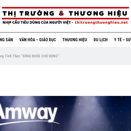
ỘNG SẢN
VĂN HÓA – GIÁO DỤC
THƯƠNG HIỆU
DU LỊCH
Y TẾ – S
Cùng Tinh Thần “SỐNG KHỎE CHỦ ĐỘNG”