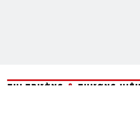
Bản quyền thuộc về
Thitruongthuonghieu.net
Trụ sở: Số 1 Trần Văn Danh, Phường 13, Quận Tân Bình, TP.HCM
Email: thitruong.thuonghieuvn@gmail.com
Hotline: 0382.098498