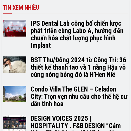
TIN XEM NHIỀU
IPS Dental Lab công bố chiến lược
phát triển cùng Labo A, hướng đến
chuẩn hóa chất lượng phục hình
Implant
BST Thu/Đông 2024 từ Công Trí: 36
thiết kế thanh tao và 1 nàng Hậu vô
cùng nóng bỏng đó là H’H­­­­en Niê
Condo Villa The GLEN – Celadon
City: Trọn vẹn nhu cầu cho thế hệ cư
dân tinh hoa
DESIGN VOICES 2025 |
HOSPITALITY . F&B DESIGN “Cảm