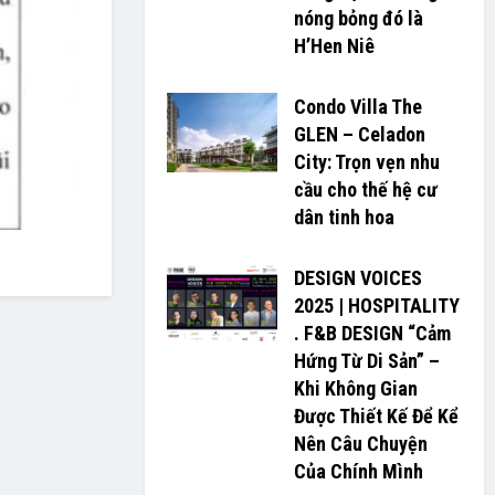
nóng bỏng đó là
H’H­­­­en Niê
Condo Villa The
GLEN – Celadon
City: Trọn vẹn nhu
cầu cho thế hệ cư
dân tinh hoa
DESIGN VOICES
2025 | HOSPITALITY
. F&B DESIGN “Cảm
Hứng Từ Di Sản” –
Khi Không Gian
Được Thiết Kế Để Kể
Nên Câu Chuyện
Của Chính Mình