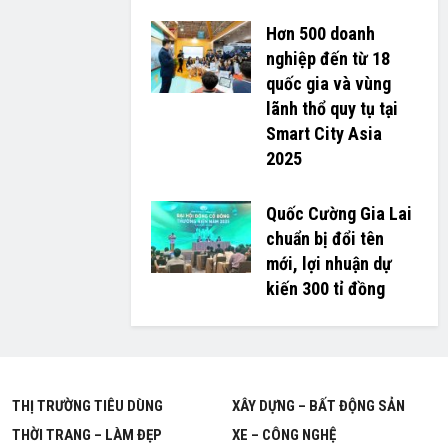
Hơn 500 doanh
nghiệp đến từ 18
quốc gia và vùng
lãnh thổ quy tụ tại
Smart City Asia
2025
Quốc Cường Gia Lai
chuẩn bị đổi tên
mới, lợi nhuận dự
kiến 300 tỉ đồng
THỊ TRƯỜNG TIÊU DÙNG
XÂY DỰNG – BẤT ĐỘNG SẢN
THỜI TRANG – LÀM ĐẸP
XE – CÔNG NGHỆ