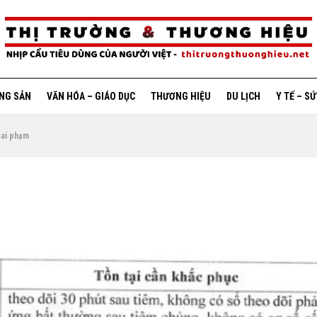
ỘNG SẢN
VĂN HÓA – GIÁO DỤC
THƯƠNG HIỆU
DU LỊCH
Y TẾ – S
sai phạm