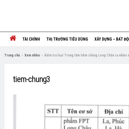
TÀI CHÍNH
THỊ TRƯỜNG TIÊU DÙNG
XÂY DỰNG – BẤT Đ
Trang chủ
Xem nhiều
Kiểm tra loạt Trung tâm tiêm chủng Long Châu ra nhiều 
tiem-chung3