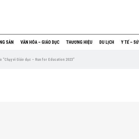
ỘNG SẢN
VĂN HÓA – GIÁO DỤC
THƯƠNG HIỆU
DU LỊCH
Y TẾ – S
ho “Chạy vì Giáo dục – Run for Education 2023”