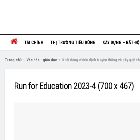
TÀI CHÍNH
THỊ TRƯỜNG TIÊU DÙNG
XÂY DỰNG – BẤT Đ
Trang chủ
Văn hóa - giáo dục
Khởi động chiến dịch truyền thông và gây quỹ c
Run for Education 2023-4 (700 x 467)