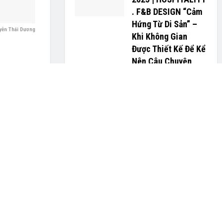
. F&B DESIGN “Cảm
Hứng Từ Di Sản” –
uyễn Thái Dương
Khi Không Gian
Được Thiết Kế Để Kể
Nên Câu Chuyện
Của Chính Mình
Quốc Cường Gia Lai
chuẩn bị đổi tên
mới, lợi nhuận dự
kiến 300 tỉ đồng
TP.HCM: Hơn 3.500
hộ kinh doanh “đổ
bộ” tìm lời giải tại
hội thảo bỏ thuế
khoán cho hộ kinh