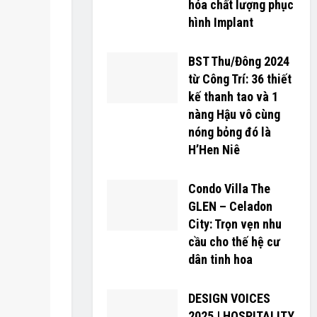
hóa chất lượng phục
hình Implant
BST Thu/Đông 2024
từ Công Trí: 36 thiết
kế thanh tao và 1
nàng Hậu vô cùng
nóng bỏng đó là
H’H­­­­en Niê
Condo Villa The
GLEN – Celadon
City: Trọn vẹn nhu
cầu cho thế hệ cư
dân tinh hoa
DESIGN VOICES
2025 | HOSPITALITY