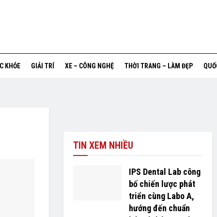
ỨC KHỎE
GIẢI TRÍ
XE – CÔNG NGHỆ
THỜI TRANG – LÀM ĐẸP
QUỐ
TIN XEM NHIỀU
IPS Dental Lab công
bố chiến lược phát
triển cùng Labo A,
hướng đến chuẩn