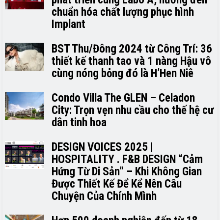
chuẩn hóa chất lượng phục hình
Implant
BST Thu/Đông 2024 từ Công Trí: 36
thiết kế thanh tao và 1 nàng Hậu vô
cùng nóng bỏng đó là H’H­­­­en Niê
Condo Villa The GLEN – Celadon
City: Trọn vẹn nhu cầu cho thế hệ cư
dân tinh hoa
DESIGN VOICES 2025 |
HOSPITALITY . F&B DESIGN “Cảm
Hứng Từ Di Sản” – Khi Không Gian
Được Thiết Kế Để Kể Nên Câu
Chuyện Của Chính Mình