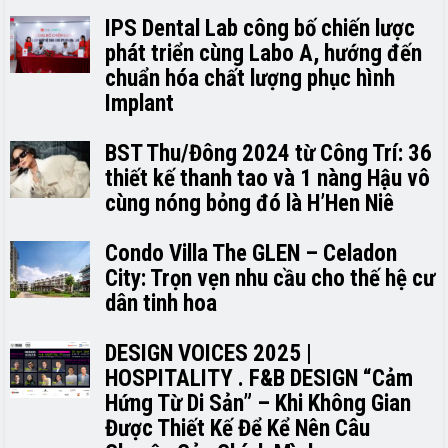
IPS Dental Lab công bố chiến lược
phát triển cùng Labo A, hướng đến
chuẩn hóa chất lượng phục hình
Implant
BST Thu/Đông 2024 từ Công Trí: 36
thiết kế thanh tao và 1 nàng Hậu vô
cùng nóng bỏng đó là H’H­­­­en Niê
Condo Villa The GLEN – Celadon
City: Trọn vẹn nhu cầu cho thế hệ cư
dân tinh hoa
DESIGN VOICES 2025 |
HOSPITALITY . F&B DESIGN “Cảm
Hứng Từ Di Sản” – Khi Không Gian
Được Thiết Kế Để Kể Nên Câu