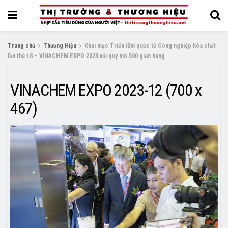
Trang chủ
Thương Hiệu
Khai mạc Triển lãm quốc tế Công nghiệp hóa chất
lần thứ 18 – VINACHEM EXPO 2023 với quy mô 500 gian hàng
VINACHEM EXPO 2023-12 (700 x
467)