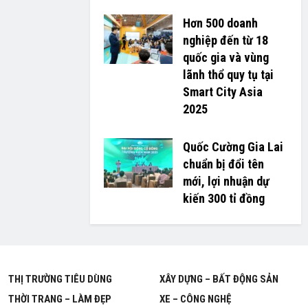
Hơn 500 doanh
nghiệp đến từ 18
quốc gia và vùng
lãnh thổ quy tụ tại
Smart City Asia
2025
Quốc Cường Gia Lai
chuẩn bị đổi tên
mới, lợi nhuận dự
kiến 300 tỉ đồng
THỊ TRƯỜNG TIÊU DÙNG
XÂY DỰNG – BẤT ĐỘNG SẢN
THỜI TRANG – LÀM ĐẸP
XE – CÔNG NGHỆ