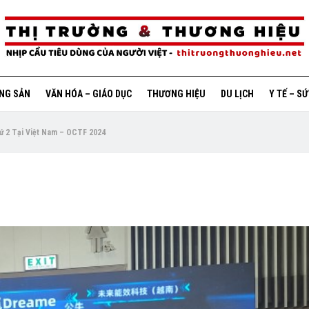
ỘNG SẢN
VĂN HÓA – GIÁO DỤC
THƯƠNG HIỆU
DU LỊCH
Y TẾ – S
ứ 2 Tại Việt Nam – OCTF 2024