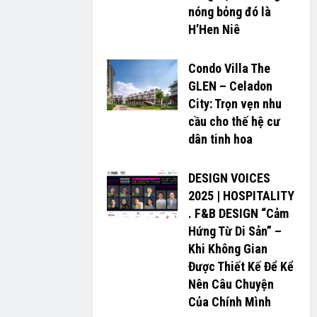
nóng bỏng đó là
H’H­­­­en Niê
Condo Villa The
GLEN – Celadon
City: Trọn vẹn nhu
cầu cho thế hệ cư
dân tinh hoa
DESIGN VOICES
2025 | HOSPITALITY
. F&B DESIGN “Cảm
Hứng Từ Di Sản” –
Khi Không Gian
Được Thiết Kế Để Kể
Nên Câu Chuyện
Của Chính Mình