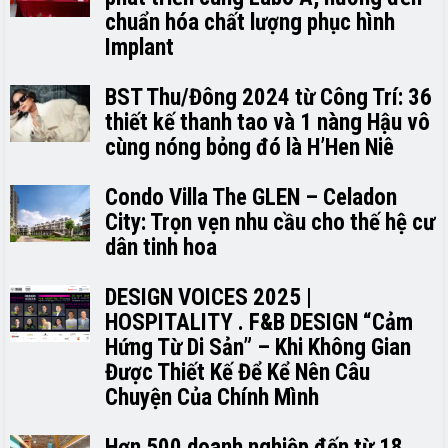
chuẩn hóa chất lượng phục hình
Implant
BST Thu/Đông 2024 từ Công Trí: 36
thiết kế thanh tao và 1 nàng Hậu vô
cùng nóng bỏng đó là H’H­­­­en Niê
Condo Villa The GLEN – Celadon
City: Trọn vẹn nhu cầu cho thế hệ cư
dân tinh hoa
DESIGN VOICES 2025 |
HOSPITALITY . F&B DESIGN “Cảm
Hứng Từ Di Sản” – Khi Không Gian
Được Thiết Kế Để Kể Nên Câu
Chuyện Của Chính Mình
Hơn 500 doanh nghiệp đến từ 18