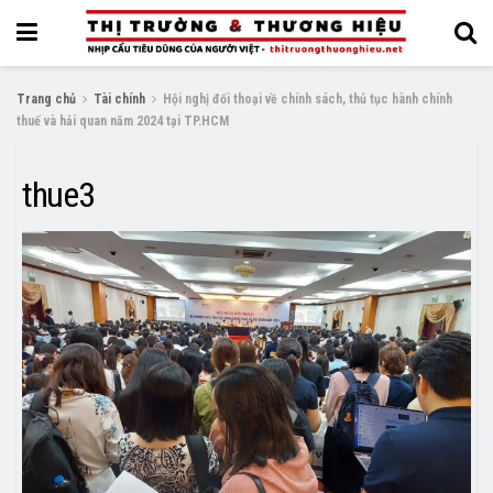
Trang chủ
Tài chính
Hội nghị đối thoại về chính sách, thủ tục hành chính
thuế và hải quan năm 2024 tại TP.HCM
thue3