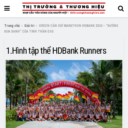
Trang chủ
Giải trí
GREEN CẦN GIỜ MARATHON HDBANK 2024 – “ĐƯỜNG
ĐUA XANH” CỦA TINH THẦN ESG
1.Hình tập thể HDBank Runners