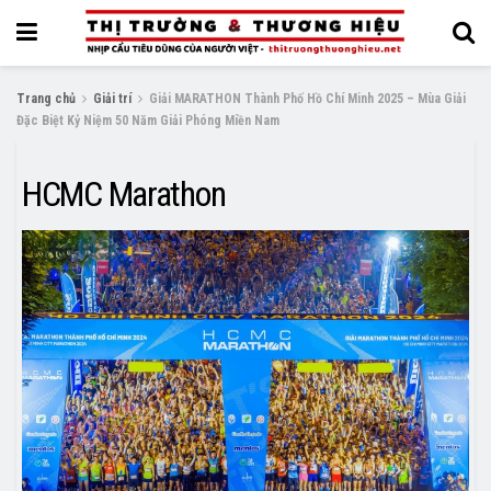
Trang chủ
Giải trí
Giải MARATHON Thành Phố Hồ Chí Minh 2025 – Mùa Giải
Đặc Biệt Kỷ Niệm 50 Năm Giải Phóng Miền Nam
HCMC Marathon