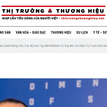
ỘNG SẢN
VĂN HÓA – GIÁO DỤC
THƯƠNG HIỆU
DU LỊCH
Y TẾ – S
iễn Dành Riêng Cho Các Bộ Sưu Tập MENSWEAR Có Quy Mô Lớn Nhất Từ Trước Đến Na