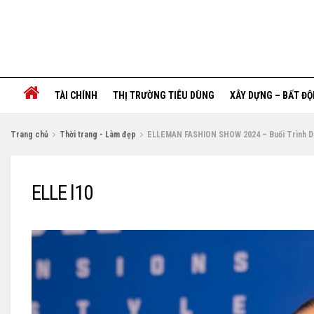
TÀI CHÍNH
THỊ TRƯỜNG TIÊU DÙNG
XÂY DỰNG – BẤT Đ
Trang chủ
Thời trang - Làm đẹp
ELLEMAN FASHION SHOW 2024 – Buổi Trình D
ELLE l10