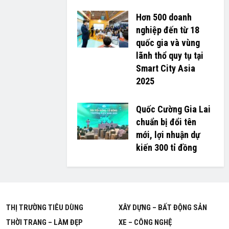
Hơn 500 doanh
nghiệp đến từ 18
quốc gia và vùng
lãnh thổ quy tụ tại
Smart City Asia
2025
Quốc Cường Gia Lai
chuẩn bị đổi tên
mới, lợi nhuận dự
kiến 300 tỉ đồng
THỊ TRƯỜNG TIÊU DÙNG
XÂY DỰNG – BẤT ĐỘNG SẢN
THỜI TRANG – LÀM ĐẸP
XE – CÔNG NGHỆ