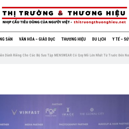
ỘNG SẢN
VĂN HÓA – GIÁO DỤC
THƯƠNG HIỆU
DU LỊCH
Y TẾ – S
iễn Dành Riêng Cho Các Bộ Sưu Tập MENSWEAR Có Quy Mô Lớn Nhất Từ Trước Đến Na