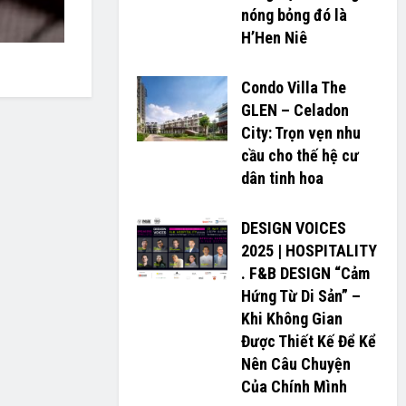
nóng bỏng đó là
H’H­­­­en Niê
Condo Villa The
GLEN – Celadon
City: Trọn vẹn nhu
cầu cho thế hệ cư
dân tinh hoa
DESIGN VOICES
2025 | HOSPITALITY
. F&B DESIGN “Cảm
Hứng Từ Di Sản” –
Khi Không Gian
Được Thiết Kế Để Kể
Nên Câu Chuyện
Của Chính Mình