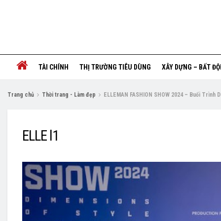
TÀI CHÍNH
THỊ TRƯỜNG TIÊU DÙNG
XÂY DỰNG – BẤT Đ
Trang chủ
Thời trang - Làm đẹp
ELLEMAN FASHION SHOW 2024 – Buổi Trình D
ELLE l1