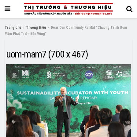
Trang chủ
Thương Hiệu
Dear Our Community Ra Mắt “Chương Trình Ươm
Mầm Phát Triển Bền Vững”
uom-mam7 (700 x 467)