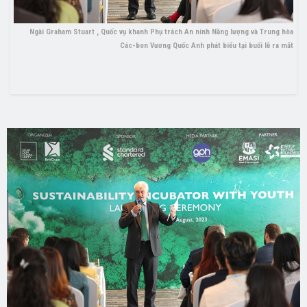
Ngài Graham Stuart , Quốc vụ khanh Phụ trách An ninh Năng lượng và Trung hòa
Các-bon Vương Quốc Anh phát biểu tại buổi lễ ra mắt