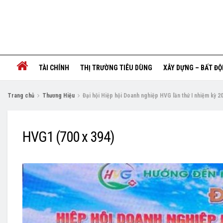
TÀI CHÍNH
THỊ TRƯỜNG TIÊU DÙNG
XÂY DỰNG – BẤT Đ
Trang chủ
Thương Hiệu
Đại hội Hiệp hội Doanh nghiệp HVG lần thứ I nhiệm kỳ 
HVG1 (700 x 394)