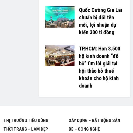
Quốc Cường Gia Lai
chuẩn bị đổi tên
mới, lợi nhuận dự
kiến 300 tỉ đồng
TP.HCM: Hơn 3.500
hộ kinh doanh “đổ
bộ” tìm lời giải tại
hội thảo bỏ thuế
khoán cho hộ kinh
doanh
THỊ TRƯỜNG TIÊU DÙNG
XÂY DỰNG – BẤT ĐỘNG SẢN
THỜI TRANG – LÀM ĐẸP
XE – CÔNG NGHỆ