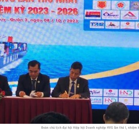
Đoàn chủ tịch đại hội Hiệp hội Doanh nghiệp HVG lần thứ I, nhiệm