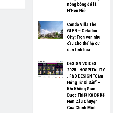
nóng bỏng đó là
H’H­­­­en Niê
Condo Villa The
GLEN – Celadon
City: Trọn vẹn nhu
cầu cho thế hệ cư
dân tinh hoa
DESIGN VOICES
2025 | HOSPITALITY
. F&B DESIGN “Cảm
Hứng Từ Di Sản” –
Khi Không Gian
Được Thiết Kế Để Kể
Nên Câu Chuyện
Của Chính Mình