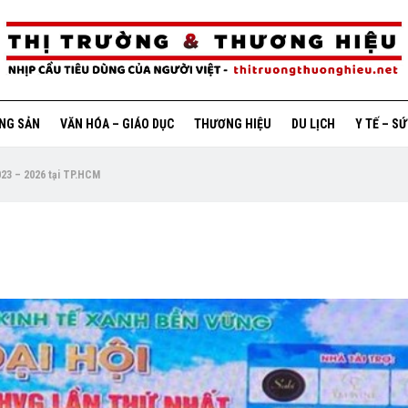
ỘNG SẢN
VĂN HÓA – GIÁO DỤC
THƯƠNG HIỆU
DU LỊCH
Y TẾ – S
2023 – 2026 tại TP.HCM