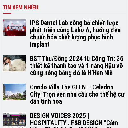
TIN XEM NHIỀU
IPS Dental Lab công bố chiến lược
phát triển cùng Labo A, hướng đến
chuẩn hóa chất lượng phục hình
Implant
BST Thu/Đông 2024 từ Công Trí: 36
thiết kế thanh tao và 1 nàng Hậu vô
cùng nóng bỏng đó là H’H­­­­en Niê
Condo Villa The GLEN – Celadon
City: Trọn vẹn nhu cầu cho thế hệ cư
dân tinh hoa
DESIGN VOICES 2025 |
HOSPITALITY . F&B DESIGN “Cảm