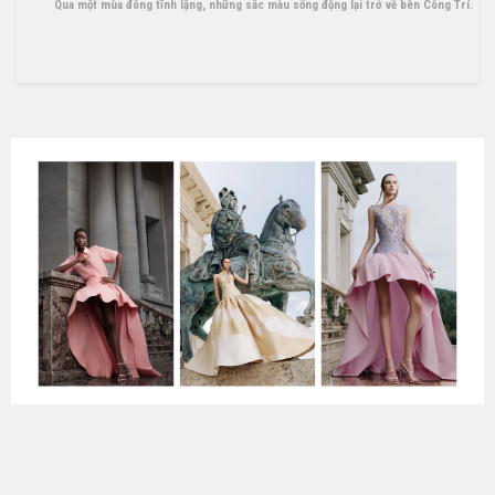
Qua một mùa đông tĩnh lặng, những sắc màu sống động lại trở về bên Công Trí.