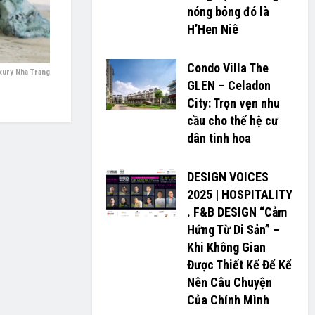
nóng bỏng đó là
H’H­­­­en Niê
Condo Villa The
uxury Nha Trang
GLEN – Celadon
City: Trọn vẹn nhu
cầu cho thế hệ cư
dân tinh hoa
DESIGN VOICES
2025 | HOSPITALITY
. F&B DESIGN “Cảm
Hứng Từ Di Sản” –
Khi Không Gian
Được Thiết Kế Để Kể
Nên Câu Chuyện
Của Chính Mình