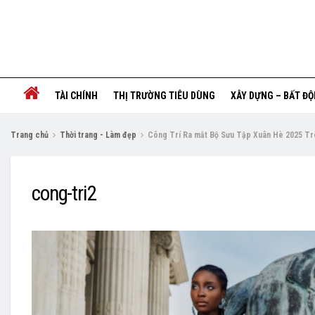
TÀI CHÍNH
THỊ TRƯỜNG TIÊU DÙNG
XÂY DỰNG – BẤT Đ
Trang chủ
Thời trang - Làm đẹp
Công Trí Ra mắt Bộ Sưu Tập Xuân Hè 2025 T
cong-tri2