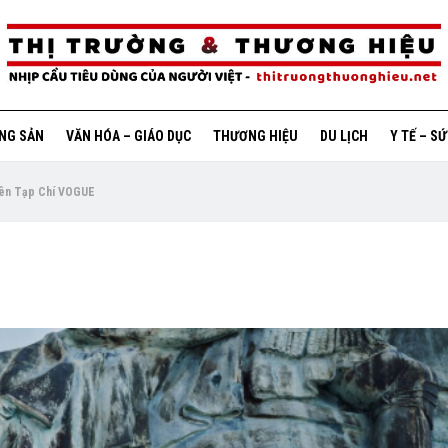
ỘNG SẢN
VĂN HÓA – GIÁO DỤC
THƯƠNG HIỆU
DU LỊCH
Y TẾ – S
rên Tạp Chí VOGUE