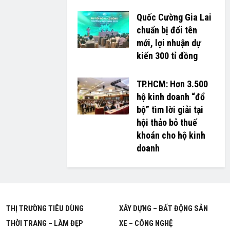
Quốc Cường Gia Lai
chuẩn bị đổi tên
mới, lợi nhuận dự
kiến 300 tỉ đồng
TP.HCM: Hơn 3.500
hộ kinh doanh “đổ
bộ” tìm lời giải tại
hội thảo bỏ thuế
khoán cho hộ kinh
doanh
THỊ TRƯỜNG TIÊU DÙNG
XÂY DỰNG – BẤT ĐỘNG SẢN
THỜI TRANG – LÀM ĐẸP
XE – CÔNG NGHỆ