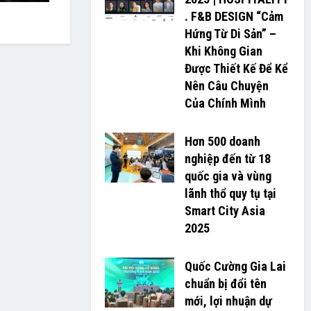
. F&B DESIGN “Cảm
Hứng Từ Di Sản” –
Khi Không Gian
Được Thiết Kế Để Kể
Nên Câu Chuyện
Của Chính Mình
Hơn 500 doanh
nghiệp đến từ 18
quốc gia và vùng
lãnh thổ quy tụ tại
Smart City Asia
2025
Quốc Cường Gia Lai
chuẩn bị đổi tên
mới, lợi nhuận dự