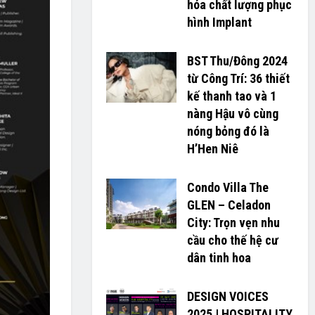
hóa chất lượng phục
hình Implant
BST Thu/Đông 2024
từ Công Trí: 36 thiết
kế thanh tao và 1
nàng Hậu vô cùng
nóng bỏng đó là
H’H­­­­en Niê
Condo Villa The
GLEN – Celadon
City: Trọn vẹn nhu
cầu cho thế hệ cư
dân tinh hoa
DESIGN VOICES
2025 | HOSPITALITY