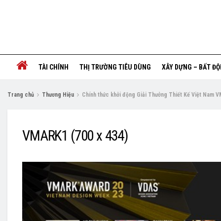
TÀI CHÍNH
THỊ TRƯỜNG TIÊU DÙNG
XÂY DỰNG – BẤT Đ
Trang chủ
Thương Hiệu
Chính thức khởi động Giải Thưởng Thiết Kế Việt Nam 
VMARK1 (700 x 434)