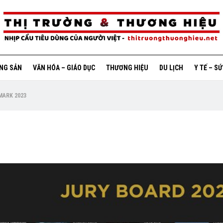
ỘNG SẢN
VĂN HÓA – GIÁO DỤC
THƯƠNG HIỆU
DU LỊCH
Y TẾ – S
VMARK 2023