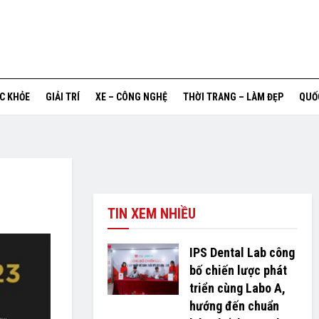
ỨC KHỎE
GIẢI TRÍ
XE – CÔNG NGHỆ
THỜI TRANG – LÀM ĐẸP
QUỐ
TIN XEM NHIỀU
IPS Dental Lab công
bố chiến lược phát
triển cùng Labo A,
hướng đến chuẩn