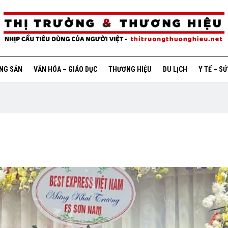
ỘNG SẢN
VĂN HÓA – GIÁO DỤC
THƯƠNG HIỆU
DU LỊCH
Y TẾ – S