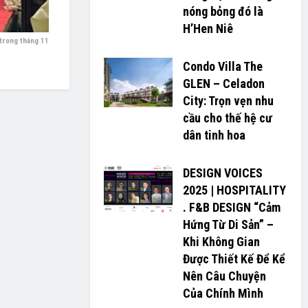
nóng bỏng đó là
H’H­­­­en Niê
trong tháng 11
Condo Villa The
GLEN – Celadon
City: Trọn vẹn nhu
cầu cho thế hệ cư
dân tinh hoa
DESIGN VOICES
2025 | HOSPITALITY
. F&B DESIGN “Cảm
Hứng Từ Di Sản” –
Khi Không Gian
Được Thiết Kế Để Kể
Nên Câu Chuyện
Của Chính Mình