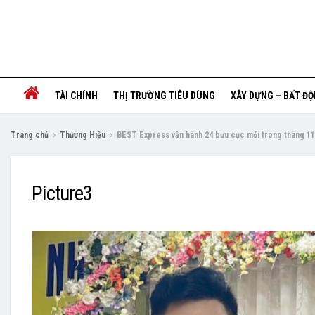
TÀI CHÍNH
THỊ TRƯỜNG TIÊU DÙNG
XÂY DỰNG – BẤT Đ
Trang chủ
Thương Hiệu
BEST Express vận hành 24 bưu cục mới trong tháng 11
Picture3