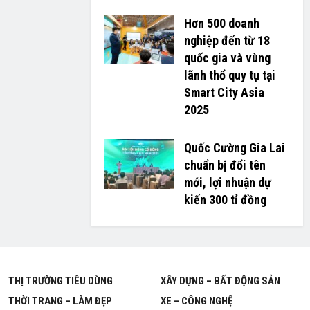
Hơn 500 doanh
nghiệp đến từ 18
quốc gia và vùng
lãnh thổ quy tụ tại
Smart City Asia
2025
Quốc Cường Gia Lai
chuẩn bị đổi tên
mới, lợi nhuận dự
kiến 300 tỉ đồng
THỊ TRƯỜNG TIÊU DÙNG
XÂY DỰNG – BẤT ĐỘNG SẢN
THỜI TRANG – LÀM ĐẸP
XE – CÔNG NGHỆ