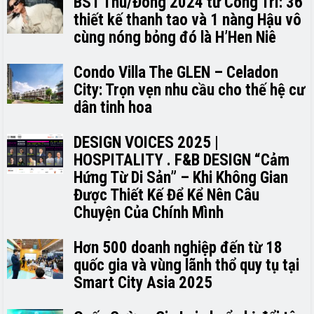
BST Thu/Đông 2024 từ Công Trí: 36
thiết kế thanh tao và 1 nàng Hậu vô
cùng nóng bỏng đó là H’H­­­­en Niê
Condo Villa The GLEN – Celadon
City: Trọn vẹn nhu cầu cho thế hệ cư
dân tinh hoa
DESIGN VOICES 2025 |
HOSPITALITY . F&B DESIGN “Cảm
Hứng Từ Di Sản” – Khi Không Gian
Được Thiết Kế Để Kể Nên Câu
Chuyện Của Chính Mình
Hơn 500 doanh nghiệp đến từ 18
quốc gia và vùng lãnh thổ quy tụ tại
Smart City Asia 2025