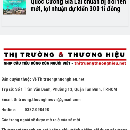
Quốc Cường Gia Lai chuẩn bị đổi tên
mới, lợi nhuận dự kiến 300 tỉ đồng
Bản quyền thuộc về
Thitruongthuonghieu.net
Trụ sở: Số 1 Trần Văn Danh, Phường 13, Quận Tân Bình, TP.HCM
Email: thitruong.thuonghieuvn@gmail.com
Hotline: 0382.098498
Các trang ngoài sẽ được mở ra ở cửa sổ mới.