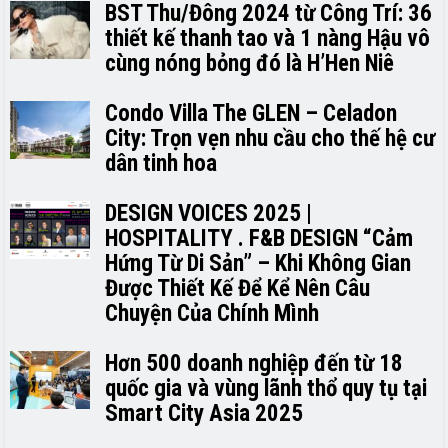
BST Thu/Đông 2024 từ Công Trí: 36
thiết kế thanh tao và 1 nàng Hậu vô
cùng nóng bỏng đó là H’H­­­­en Niê
Condo Villa The GLEN – Celadon
City: Trọn vẹn nhu cầu cho thế hệ cư
dân tinh hoa
DESIGN VOICES 2025 |
HOSPITALITY . F&B DESIGN “Cảm
Hứng Từ Di Sản” – Khi Không Gian
Được Thiết Kế Để Kể Nên Câu
Chuyện Của Chính Mình
Hơn 500 doanh nghiệp đến từ 18
quốc gia và vùng lãnh thổ quy tụ tại
Smart City Asia 2025