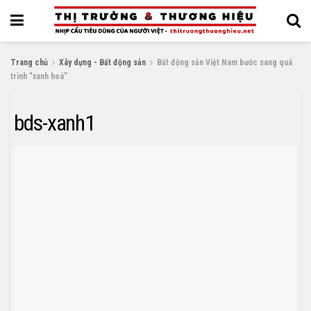
Trang chủ
Xây dựng - Bất động sản
Bất động sản Việt Nam bước sang quá
trình “xanh hoá”
bds-xanh1