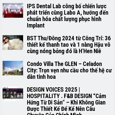
IPS Dental Lab công bố chiến lược
phát triển cùng Labo A, hướng đến
chuẩn hóa chất lượng phục hình
Implant
BST Thu/Đông 2024 từ Công Trí: 36
thiết kế thanh tao và 1 nàng Hậu vô
cùng nóng bỏng đó là H’H­­­­en Niê
Condo Villa The GLEN – Celadon
City: Trọn vẹn nhu cầu cho thế hệ cư
dân tinh hoa
DESIGN VOICES 2025 |
HOSPITALITY . F&B DESIGN “Cảm
Hứng Từ Di Sản” – Khi Không Gian
Được Thiết Kế Để Kể Nên Câu